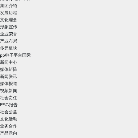
集团介绍
发展历程
文化理念
形象宣传
企业荣誉
产业布局
多元板块
pp电子平台国际
新闻中心
媒体矩阵
新闻资讯
媒体报道
视频新闻
社会责任
ESG报告
社会公益
文化活动
业务合作
产品意向