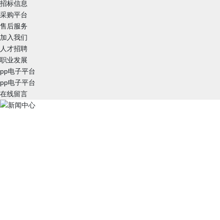
招标信息
采购平台
售后服务
加入我们
人才招聘
职业发展
pp电子平台
pp电子平台
在线留言