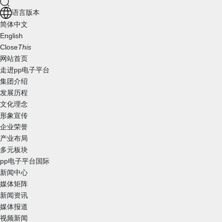
语言版本
简体中文
English
Close
This
网站首页
走进pp电子平台
集团介绍
发展历程
文化理念
形象宣传
企业荣誉
产业布局
多元板块
pp电子平台国际
新闻中心
媒体矩阵
新闻资讯
媒体报道
视频新闻