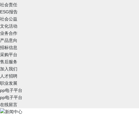
社会责任
ESG报告
社会公益
文化活动
业务合作
产品意向
招标信息
采购平台
售后服务
加入我们
人才招聘
职业发展
pp电子平台
pp电子平台
在线留言
新闻中心