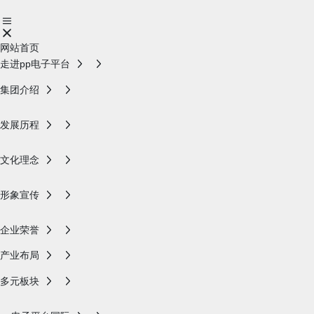
网站首页
走进pp电子平台
集团介绍
发展历程
文化理念
形象宣传
企业荣誉
产业布局
多元板块