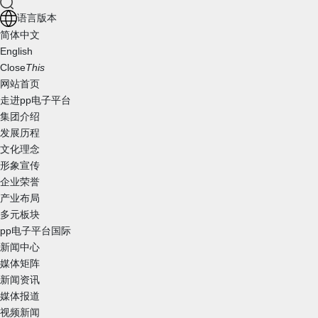
语言版本
简体中文
English
Close
This
网站首页
走进pp电子平台
集团介绍
发展历程
文化理念
形象宣传
企业荣誉
产业布局
多元板块
pp电子平台国际
新闻中心
媒体矩阵
新闻资讯
媒体报道
视频新闻