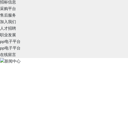
招标信息
采购平台
售后服务
加入我们
人才招聘
职业发展
pp电子平台
pp电子平台
在线留言