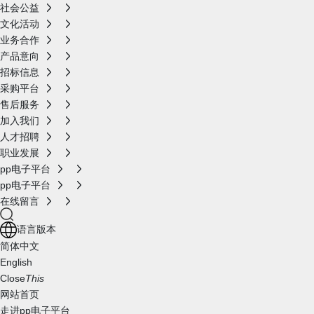
社会公益
文化活动
业务合作
产品意向
招标信息
采购平台
售后服务
加入我们
人才招聘
职业发展
pp电子平台
pp电子平台
在线留言
语言版本
简体中文
English
Close
This
网站首页
走进pp电子平台