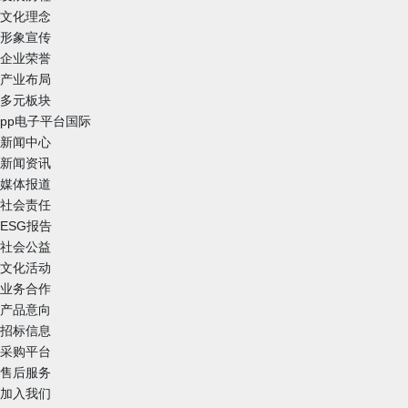
文化理念
形象宣传
企业荣誉
产业布局
多元板块
pp电子平台国际
新闻中心
新闻资讯
媒体报道
社会责任
ESG报告
社会公益
文化活动
业务合作
产品意向
招标信息
采购平台
售后服务
加入我们