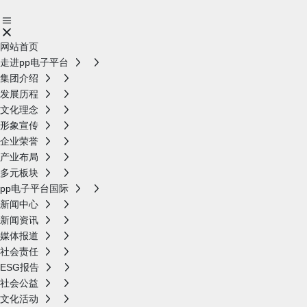
网站首页
走进pp电子平台
集团介绍
发展历程
文化理念
形象宣传
企业荣誉
产业布局
多元板块
pp电子平台国际
新闻中心
新闻资讯
媒体报道
社会责任
ESG报告
社会公益
文化活动