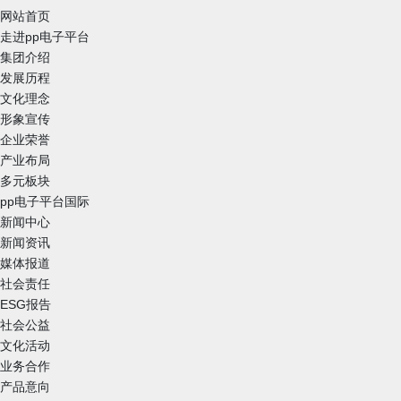
网站首页
走进pp电子平台
集团介绍
发展历程
文化理念
形象宣传
企业荣誉
产业布局
多元板块
pp电子平台国际
新闻中心
新闻资讯
媒体报道
社会责任
ESG报告
社会公益
文化活动
业务合作
产品意向