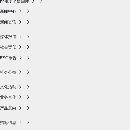
pp电子平台国际
新闻中心
新闻资讯
媒体报道
社会责任
ESG报告
社会公益
文化活动
业务合作
产品意向
招标信息