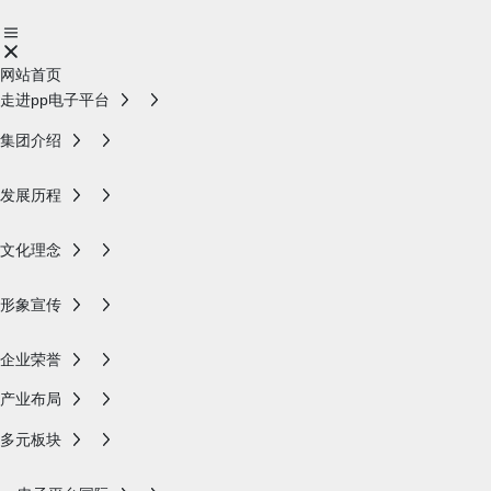
网站首页
走进pp电子平台
集团介绍
发展历程
文化理念
形象宣传
企业荣誉
产业布局
多元板块