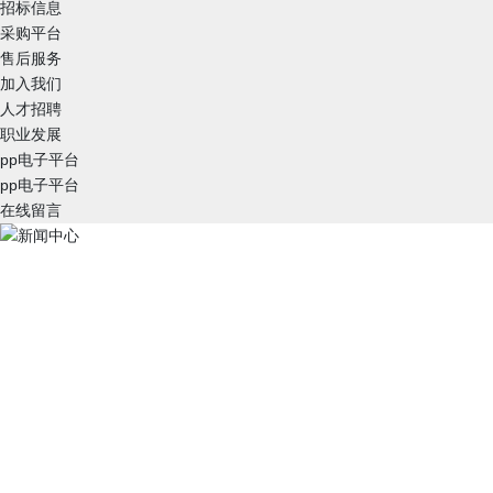
招标信息
采购平台
售后服务
加入我们
人才招聘
职业发展
pp电子平台
pp电子平台
在线留言
新闻中心