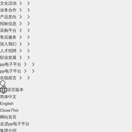
文化活动
业务合作
产品意向
招标信息
采购平台
售后服务
加入我们
人才招聘
职业发展
pp电子平台
pp电子平台
在线留言
语言版本
简体中文
English
Close
This
网站首页
走进pp电子平台
集团介绍