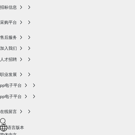
招标信息
采购平台
售后服务
加入我们
人才招聘
职业发展
pp电子平台
pp电子平台
在线留言
语言版本
简体中文