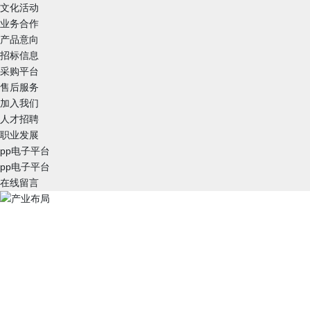
文化活动
业务合作
产品意向
招标信息
采购平台
售后服务
加入我们
人才招聘
职业发展
pp电子平台
pp电子平台
在线留言
产业布局